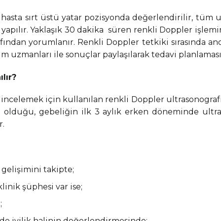
 hasta sırt üstü yatar pozisyonda değerlendirilir, tüm u
 yapılır. Yaklaşık 30 dakika süren renkli Doppler işle
ından yorumlanır. Renkli Doppler tetkiki sırasında ano
um uzmanları ile sonuçlar paylaşılarak tedavi planlaması 
lır?
 incelemek için kullanılan renkli Doppler ultrasonograf
n olduğu, gebeliğin ilk 3 aylık erken döneminde ultr
r.
elişimini takipte;
linik şüphesi var ise;
;
e iyilik halinin değerlendirmesinde;