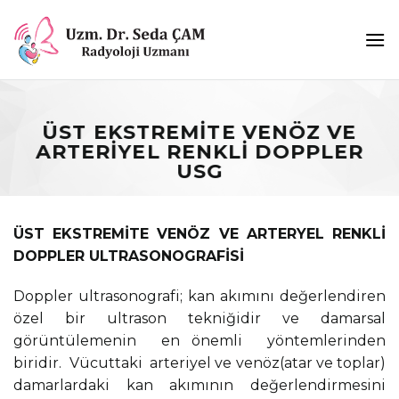
Skip
to
content
ÜST EKSTREMITE VENÖZ VE
ARTERIYEL RENKLI DOPPLER
USG
ÜST EKSTREMİTE VENÖZ VE ARTERYEL RENKLİ
DOPPLER ULTRASONOGRAFİSİ
Doppler ultrasonografi; kan akımını değerlendiren
özel bir ultrason tekniğidir ve damarsal
görüntülemenin en önemli yöntemlerinden
biridir. Vücuttaki arteriyel ve venöz(atar ve toplar)
damarlardaki kan akımının değerlendirmesini